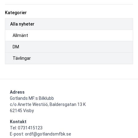
Kategorier
Alla nyheter
Allmänt
DM
Tävlingar
Adress
Gotlands MF:s Bilklubb

c/o Anette Westöö, Baldersgatan 13 K

62145 Visby
Kontakt
Tel: 0731415123

E-post: ordf@gotlandsmfbk.se
