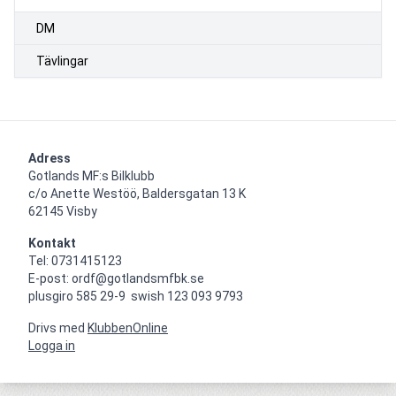
DM
Tävlingar
Adress
Gotlands MF:s Bilklubb

c/o Anette Westöö, Baldersgatan 13 K

62145 Visby
Kontakt
Tel: 0731415123

E-post: ordf@gotlandsmfbk.se

plusgiro 585 29-9  swish 123 093 9793
Drivs med
KlubbenOnline
Logga in