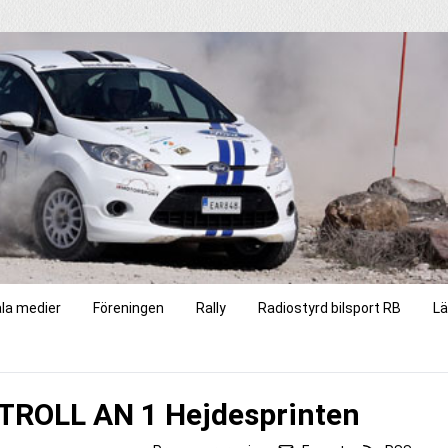
ala medier
Föreningen
Rally
Radiostyrd bilsport RB
Lä
ROLL AN 1 Hejdesprinten