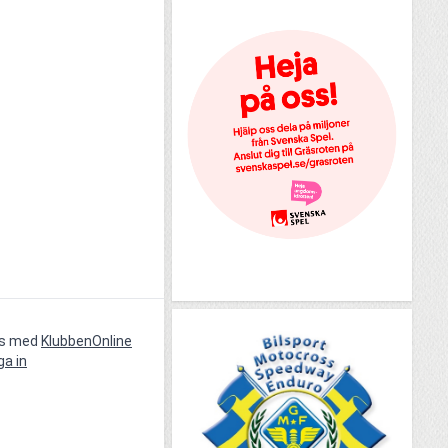
vs med
KlubbenOnline
ga in