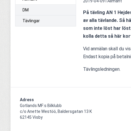
2019-04-09 i
Allmänt
DM
På tävling AN 1 Hejdes
av alla tävlande. Så h
Tävlingar
som inte löst har löst
kolla detta så här kor
Vid anmälan skall du vis
Endast kopia på betalni
Tävlingsledningen.
Adress
Gotlands MF:s Bilklubb

c/o Anette Westöö, Baldersgatan 13 K

62145 Visby