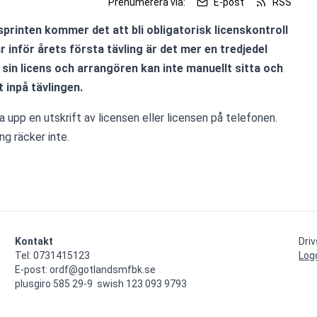
Prenumerera via:
E-post
RSS
printen kommer det att bli obligatorisk licenskontroll 
är inför årets första tävling är det mer en tredjedel 
 sin licens och arrangören kan inte manuellt sitta och 
t inpå tävlingen.
a upp en utskrift av licensen eller licensen på telefonen. 
ng räcker inte.
Kontakt
Dri
Tel: 0731415123

Log
E-post: ordf@gotlandsmfbk.se

plusgiro 585 29-9  swish 123 093 9793