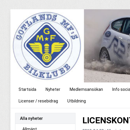
Startsida
Nyheter
Medlemsansökan
Info soci
Licenser / resebidrag
Utbildning
LICENSKONT
Alla nyheter
Allmänt