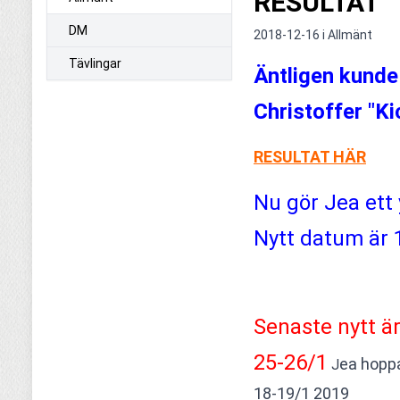
RESULTAT
DM
2018-12-16 i
Allmänt
Tävlingar
Äntligen kunde
Christoffer "K
RESULTAT HÄR
Nu gör Jea ett y
Nytt datum är 
Senaste nytt är 
25-26/1
ea hoppa
 J
18-19/1 2019