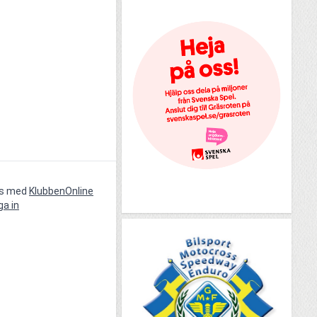
vs med
KlubbenOnline
ga in