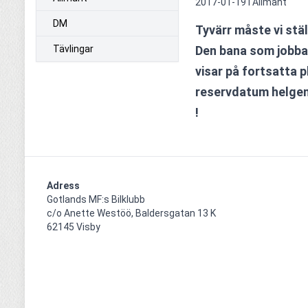
2017-01-19 i
Allmänt
DM
Tyvärr måste vi stäl
Tävlingar
Den bana som jobba
visar på fortsatta p
reservdatum helgen 
!
Adress
Gotlands MF:s Bilklubb

c/o Anette Westöö, Baldersgatan 13 K

62145 Visby