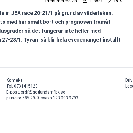
Prenumerera via:
E-post
RSS
la in JEA race 20-21/1 på grund av väderleken. 
ts med har smält bort och prognosen framåt 
lusgrader så det fungerar inte heller med 
27-28/1. Tyvärr så blir hela evenemanget inställt 
Kontakt
Dri
Tel: 0731415123

Log
E-post: ordf@gotlandsmfbk.se

plusgiro 585 29-9  swish 123 093 9793