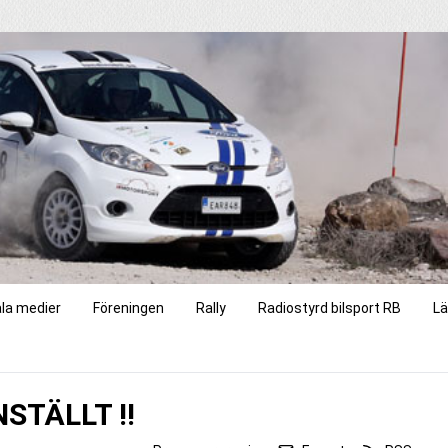
ala medier
Föreningen
Rally
Radiostyrd bilsport RB
Lä
NSTÄLLT !!