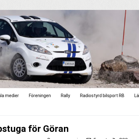
ala medier
Föreningen
Rally
Radiostyrd bilsport RB
Lä
stuga för Göran