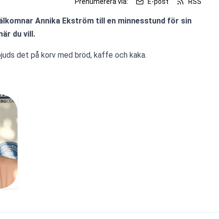
Prenumerera via:
E-post
RSS
välkomnar Annika Ekström till en minnesstund för sin 
r du vill.
bjuds det på korv med bröd, kaffe och kaka.