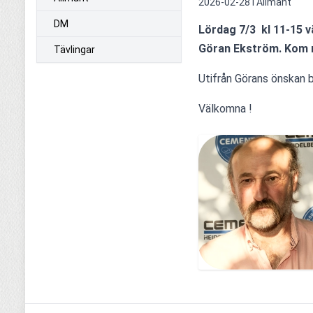
2026-02-28 i
Allmänt
DM
Lördag 7/3  kl 11-15 
Göran Ekström. Kom nä
Tävlingar
Utifrån Görans önskan 
Välkomna !