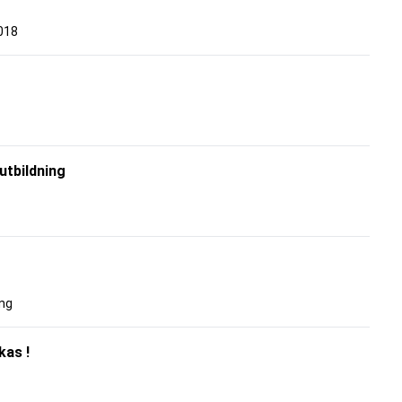
2018
utbildning
ing
kas !