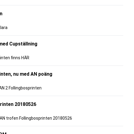
n
klara
 med Cupställning
inten finns HÄR
rinten, nu med AN poäng
 AN 2 Follingbosprinten
rinten 20180526
g AN trofen Follingbosprinten 20180526