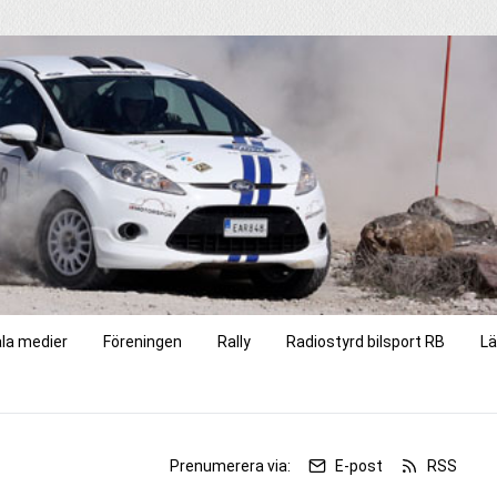
ala medier
Föreningen
Rally
Radiostyrd bilsport RB
Lä
r
Prenumerera via:
E-post
RSS