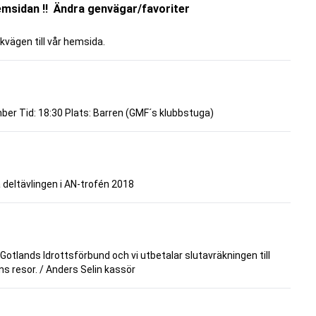
emsidan !! Ändra genvägar/favoriter
ökvägen till vår hemsida.
r Tid: 18:30 Plats: Barren (GMF´s klubbstuga)
a deltävlingen i AN-trofén 2018
 Gotlands Idrottsförbund och vi utbetalar slutavräkningen till
s resor. / Anders Selin kassör